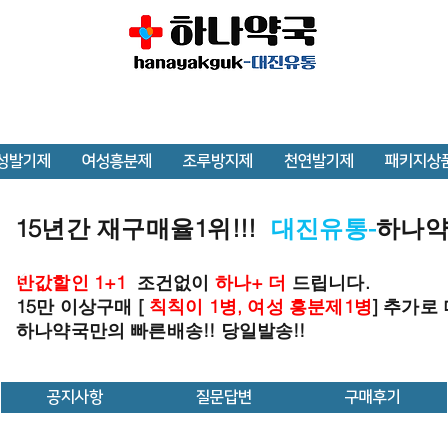
성발기제
여성흥분제
조루방지제
천연발기제
패키지상
15년간 재구매율1위!!!
대진유통-
하나
반값할인 1+1
조건없이
하나+ 더
드립니다.
15만 이상구매 [
칙칙이 1병, 여성 흥분제1병
] 추가로
하나약국만의 빠른배송!! 당일발송!!
공지사항
질문답변
구매후기