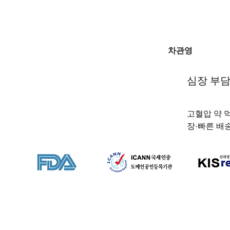
차관영
심장 부담
고혈압 약 먹
장·빠른 배