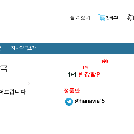
즐겨찿기
장바구니
품
하나약국소개
온라인 약국 판매율
1위!
약국
재구매율
1위!
하나약국
1+1
반값할인
하나약국은
정품만
 더드립니다
취급 합니다.
@hanavia15