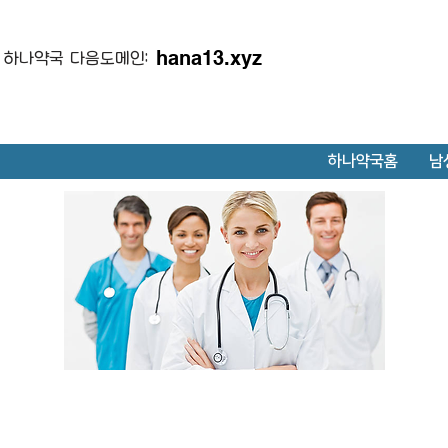
hana13.xyz
하나약국 다음도메인:
하나약국홈
남