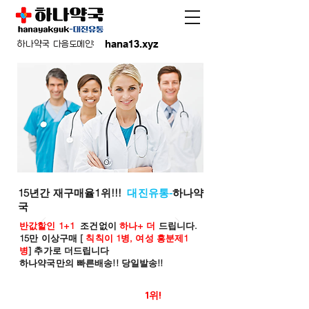
hana13.xyz
하나약국 다음도메인:
15년간 재구매율1위!!!
대진유통-
하나약
국
반값할인 1+1
조건없이
하나+ 더
드립니다.
15만 이상구매 [
칙칙이 1병, 여성 흥분제1
병
] 추가로 더드립니다
하나약국만의 빠른배송!! 당일발송!!
온라인 약국 판매율
1위!