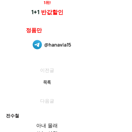
재구매율
1위!
하나약국
1+1
반값할인
하나약국은
정품만
취급 합니다.
@hanavia15
이전글
목록
다음글
전수철
아내 몰래