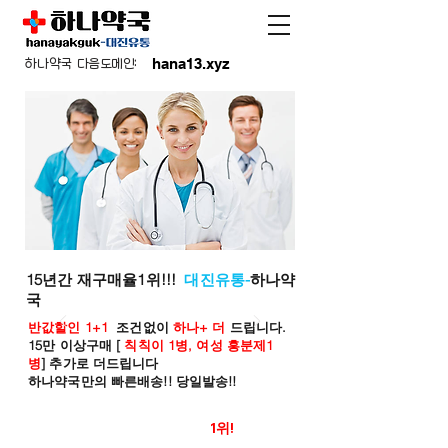
hana13.xyz
하나약국 다음도메인:
15년간 재구매율1위!!!
대진유통-
하나약
국
반값할인 1+1
조건없이
하나+ 더
드립니다.
15만 이상구매 [
칙칙이 1병, 여성 흥분제1
병
] 추가로 더드립니다
하나약국만의 빠른배송!! 당일발송!!
온라인 약국 판매율
1위!