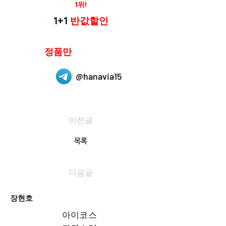
재구매율
1위!
하나약국
1+1
반값할인
하나약국은
정품만
취급 합니다.
@hanavia15
이전글
목록
다음글
장현호
아이코스