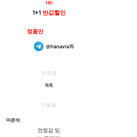
재구매율
1위!
하나약국
1+1
반값할인
하나약국은
정품만
취급 합니다.
@hanavia15
이전글
목록
다음글
마준석
안정감 있