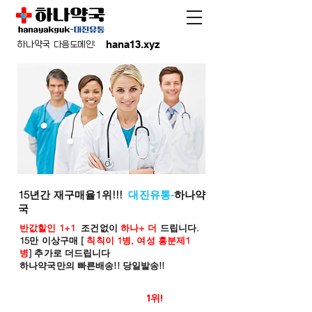
hana13.xyz
하나약국 다음도메인:
15년간 재구매율1위!!!
대진유통-
하나약
국
반값할인 1+1
조건없이
하나+ 더
드립니다.
15만 이상구매 [
칙칙이 1병, 여성 흥분제1
병
] 추가로 더드립니다
하나약국만의 빠른배송!! 당일발송!!
온라인 약국 판매율
1위!