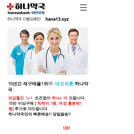
hana13.xyz
하나약국 다음도메인:
15년간 재구매율1위!!!
대진유통-
하나약
국
반값할인 1+1
조건없이
하나+ 더
드립니다.
15만 이상구매 [
칙칙이 1병, 여성 흥분제1
병
] 추가로 더드립니다
하나약국만의 빠른배송!! 당일발송!!
온라인 약국 판매율
1위!