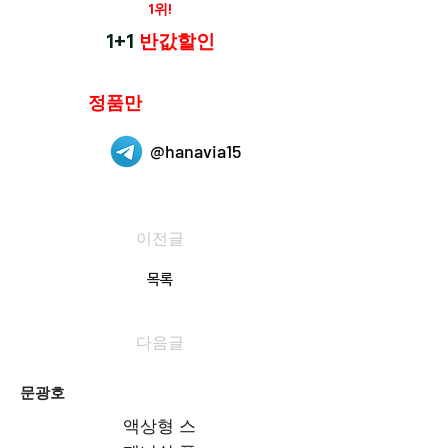
재구매율
1위!
하나약국
1+1
반값할인
하나약국은
정품만
취급 합니다.
@hanavia15
이전글
목록
다음글
문광호
액상형 스