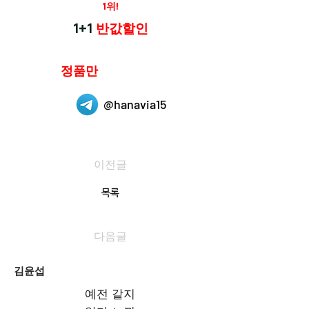
재구매율
1위!
하나약국
1+1
반값할인
하나약국은
정품만
취급 합니다.
@hanavia15
이전글
목록
다음글
김윤섭
예전 같지