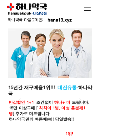
hana13.xyz
하나약국 다음도메인:
15년간 재구매율1위!!!
대진유통-
하나약
국
반값할인 1+1
조건없이
하나+ 더
드립니다.
15만 이상구매 [
칙칙이 1병, 여성 흥분제1
병
] 추가로 더드립니다
하나약국만의 빠른배송!! 당일발송!!
온라인 약국 판매율
1위!