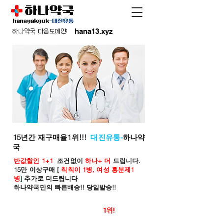
hana13.xyz
하나약국 다음도메인:
15년간 재구매율1위!!!
대진유통-
하나약
국
반값할인 1+1
조건없이
하나+ 더
드립니다.
15만 이상구매 [
칙칙이 1병, 여성 흥분제1
병
] 추가로 더드립니다
하나약국만의 빠른배송!! 당일발송!!
온라인 약국 판매율
1위!