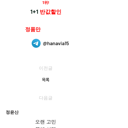
재구매율
1위!
하나약국
1+1
반값할인
하나약국은
정품만
취급 합니다.
@hanavia15
이전글
목록
다음글
정윤산
오랜 고민