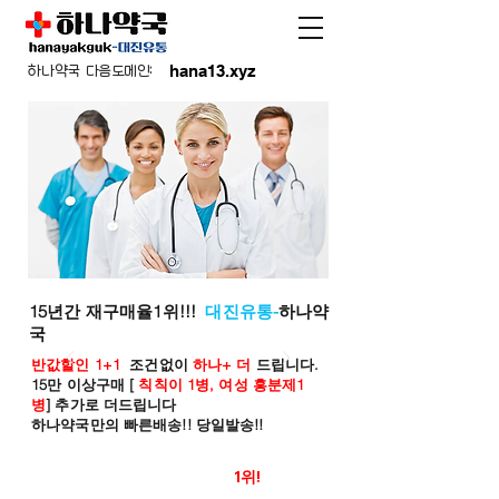
hana13.xyz
하나약국 다음도메인:
15년간 재구매율1위!!!
대진유통-
하나약
국
반값할인 1+1
조건없이
하나+ 더
드립니다.
15만 이상구매 [
칙칙이 1병, 여성 흥분제1
병
] 추가로 더드립니다
하나약국만의 빠른배송!! 당일발송!!
온라인 약국 판매율
1위!