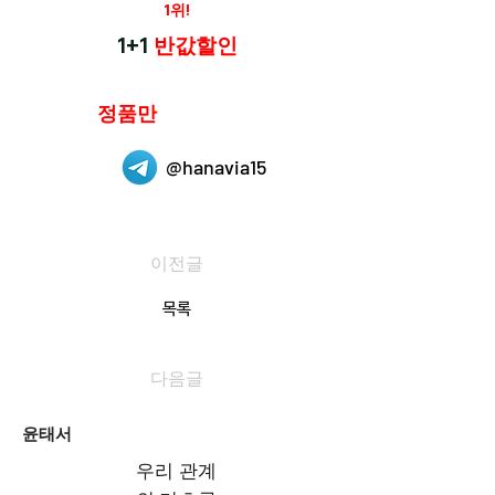
재구매율
1위!
하나약국
1+1
반값할인
하나약국은
정품만
취급 합니다.
@hanavia15
이전글
목록
다음글
윤태서
우리 관계