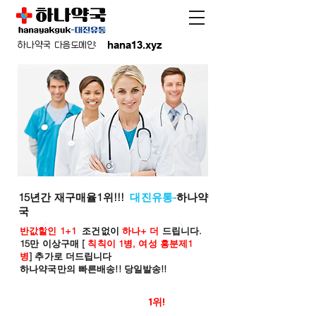
hana13.xyz
하나약국 다음도메인:
15년간 재구매율1위!!!
대진유통-
하나약
국
반값할인 1+1
조건없이
하나+ 더
드립니다.
15만 이상구매 [
칙칙이 1병, 여성 흥분제1
병
] 추가로 더드립니다
하나약국만의 빠른배송!! 당일발송!!
온라인 약국 판매율
1위!