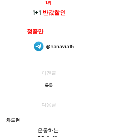
재구매율
1위!
하나약국
1+1
반값할인
하나약국은
정품만
취급 합니다.
@hanavia15
이전글
목록
다음글
차도현
운동하는