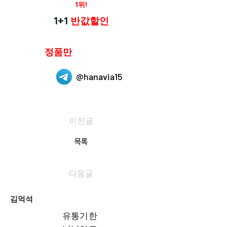
재구매율
1위!
하나약국
1+1
반값할인
하나약국은
정품만
취급 합니다.
@hanavia15
이전글
목록
다음글
김억석
유통기한