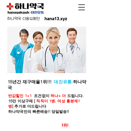
hana13.xyz
하나약국 다음도메인:
15년간 재구매율1위!!!
대진유통-
하나약
국
반값할인 1+1
조건없이
하나+ 더
드립니다.
15만 이상구매 [
칙칙이 1병, 여성 흥분제1
병
] 추가로 더드립니다
하나약국만의 빠른배송!! 당일발송!!
온라인 약국 판매율
1위!