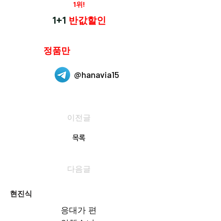
재구매율
1위!
하나약국
1+1
반값할인
하나약국은
정품만
취급 합니다.
@hanavia15
이전글
목록
다음글
현진식
응대가 편