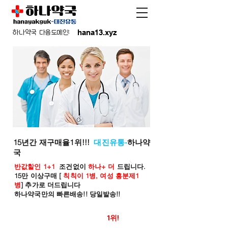
hana13.xyz
하나약국 다음도메인:
15년간 재구매율1위!!!
대진유통-
하나약
국
반값할인 1+1
조건없이
하나+ 더
드립니다.
15만 이상구매 [
칙칙이 1병, 여성 흥분제1
병
] 추가로 더드립니다
하나약국만의 빠른배송!! 당일발송!!
온라인 약국 판매율
1위!