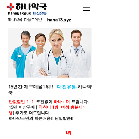
hana13.xyz
하나약국 다음도메인:
15년간 재구매율1위!!!
대진유통-
하나약
국
반값할인 1+1
조건없이
하나+ 더
드립니다.
15만 이상구매 [
칙칙이 1병, 여성 흥분제1
병
] 추가로 더드립니다
하나약국만의 빠른배송!! 당일발송!!
온라인 약국 판매율
1위!