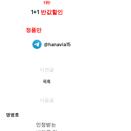
재구매율
1위!
하나약국
1+1
반값할인
하나약국은
정품만
취급 합니다.
@hanavia15
이전글
목록
다음글
명병호
인정받는