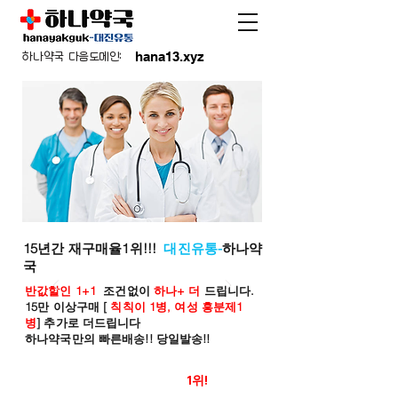
hana13.xyz
하나약국 다음도메인:
15년간 재구매율1위!!!
대진유통-
하나약
국
반값할인 1+1
조건없이
하나+ 더
드립니다.
15만 이상구매 [
칙칙이 1병, 여성 흥분제1
병
] 추가로 더드립니다
하나약국만의 빠른배송!! 당일발송!!
온라인 약국 판매율
1위!