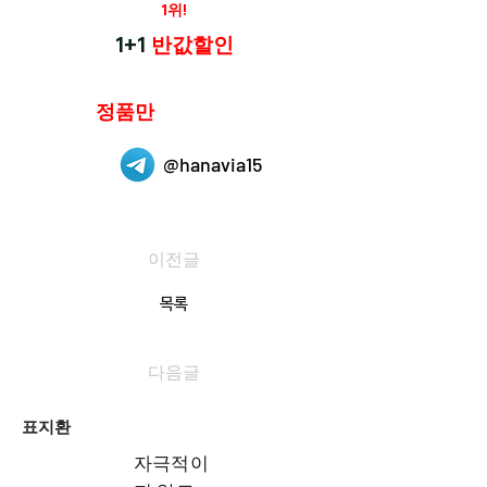
재구매율
1위!
하나약국
1+1
반값할인
하나약국은
정품만
취급 합니다.
@hanavia15
이전글
목록
다음글
표지환
자극적이