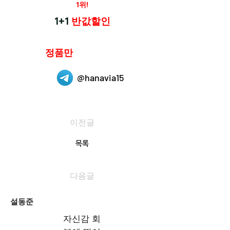
재구매율
1위!
하나약국
1+1
반값할인
하나약국은
정품만
취급 합니다.
@hanavia15
이전글
목록
다음글
설동준
자신감 회