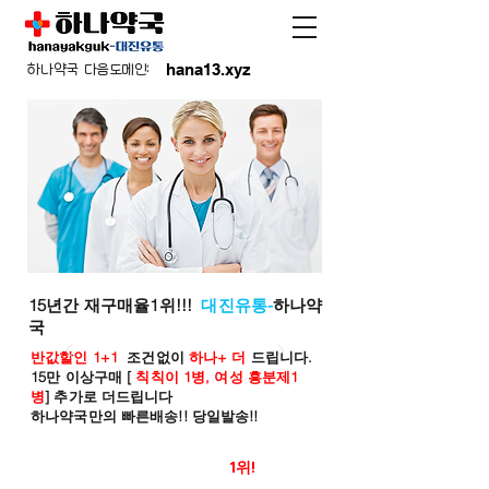
hana13.xyz
하나약국 다음도메인:
15년간 재구매율1위!!!
대진유통-
하나약
국
반값할인 1+1
조건없이
하나+ 더
드립니다.
15만 이상구매 [
칙칙이 1병, 여성 흥분제1
병
] 추가로 더드립니다
하나약국만의 빠른배송!! 당일발송!!
온라인 약국 판매율
1위!