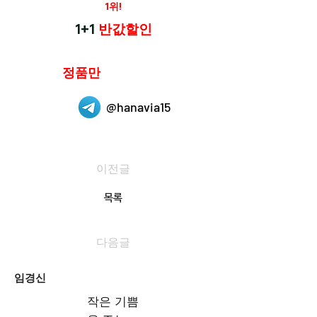
재구매율
1위!
하나약국
1+1
반값할인
하나약국은
정품만
취급 합니다.
@hanavia15
이전글
목록
다음글
임경신
작은 기쁨