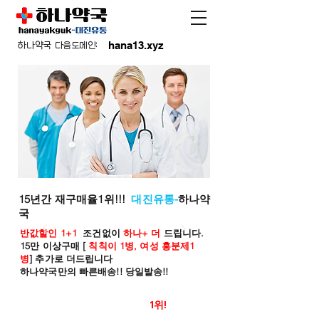
hana13.xyz
하나약국 다음도메인:
15년간 재구매율1위!!!
대진유통-
하나약
국
반값할인 1+1
조건없이
하나+ 더
드립니다.
15만 이상구매 [
칙칙이 1병, 여성 흥분제1
병
] 추가로 더드립니다
하나약국만의 빠른배송!! 당일발송!!
온라인 약국 판매율
1위!