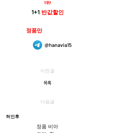
재구매율
1위!
하나약국
1+1
반값할인
하나약국은
정품만
취급 합니다.
@hanavia15
이전글
목록
다음글
허인후
정품 비아