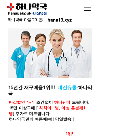
hana13.xyz
하나약국 다음도메인:
15년간 재구매율1위!!!
대진유통-
하나약
국
반값할인 1+1
조건없이
하나+ 더
드립니다.
15만 이상구매 [
칙칙이 1병, 여성 흥분제1
병
] 추가로 더드립니다
하나약국만의 빠른배송!! 당일발송!!
온라인 약국 판매율
1위!