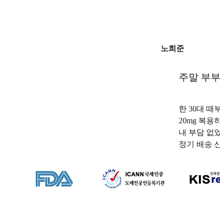
노희준
주말 부부
한 30대 때
20mg 복
내 부담 없었
정기 배송 