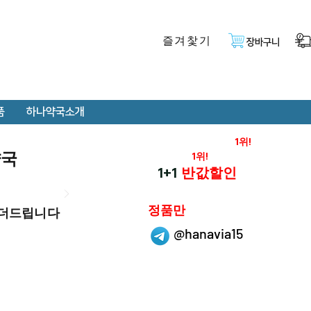
즐겨찿기
장바구니
품
하나약국소개
온라인 약국 판매율
1위!
약국
재구매율
1위!
하나약국
1+1
반값할인
하나약국은
정품만
 더드립니다
취급 합니다.
@hanavia15