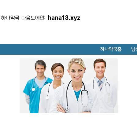
hana13.xyz
하나약국 다음도메인:
하나약국홈
남