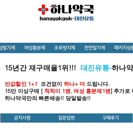
성발기제
여성흥분제
조루방지제
천연발기제
패키지상
15년간 재구매율1위!!!
대진유통-
하나
반값할인 1+1
조건없이
하나+ 더
드립니다.
15만 이상구매 [
칙칙이 1병, 여성 흥분제1병
] 추가로
하나약국만의 빠른배송!! 당일발송!!
공지사항
질문답변
구매후기