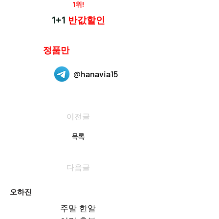
재구매율
1위!
하나약국
1+1
반값할인
하나약국은
정품만
취급 합니다.
@hanavia15
이전글
목록
다음글
오하진
주말 한알