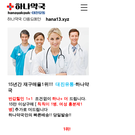
hana13.xyz
하나약국 다음도메인:
15년간 재구매율1위!!!
대진유통-
하나약
국
반값할인 1+1
조건없이
하나+ 더
드립니다.
15만 이상구매 [
칙칙이 1병, 여성 흥분제1
병
] 추가로 더드립니다
하나약국만의 빠른배송!! 당일발송!!
온라인 약국 판매율
1위!