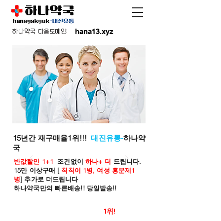
hana13.xyz
하나약국 다음도메인:
15년간 재구매율1위!!!
대진유통-
하나약
국
반값할인 1+1
조건없이
하나+ 더
드립니다.
15만 이상구매 [
칙칙이 1병, 여성 흥분제1
병
] 추가로 더드립니다
하나약국만의 빠른배송!! 당일발송!!
온라인 약국 판매율
1위!