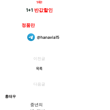
재구매율
1위!
하나약국
1+1
반값할인
하나약국은
정품만
취급 합니다.
@hanavia15
이전글
목록
다음글
홍태우
중년의