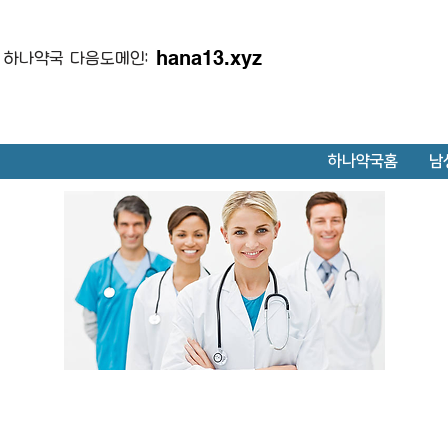
hana13.xyz
하나약국 다음도메인:
하나약국홈
남