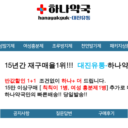
성발기제
여성흥분제
조루방지제
천연발기제
패키지상
15년간 재구매율1위!!!
대진유통-
하나
반값할인 1+1
조건없이
하나+ 더
드립니다.
15만 이상구매 [
칙칙이 1병, 여성 흥분제1병
] 추가로
하나약국만의 빠른배송!! 당일발송!!
공지사항
질문답변
구매후기