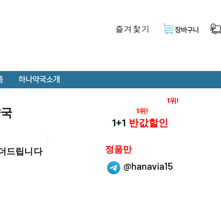
즐겨찿기
장바구니
품
하나약국소개
온라인 약국 판매율
1위!
약국
재구매율
1위!
하나약국
1+1
반값할인
하나약국은
정품만
 더드립니다
취급 합니다.
@hanavia15