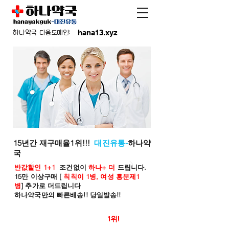
hana13.xyz
하나약국 다음도메인:
15년간 재구매율1위!!!
대진유통-
하나약
국
반값할인 1+1
조건없이
하나+ 더
드립니다.
15만 이상구매 [
칙칙이 1병, 여성 흥분제1
병
] 추가로 더드립니다
하나약국만의 빠른배송!! 당일발송!!
온라인 약국 판매율
1위!