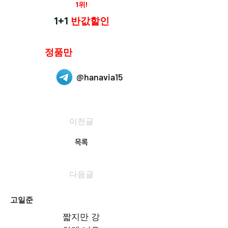
재구매율
1위!
하나약국
1+1
반값할인
하나약국은
정품만
취급 합니다.
@hanavia15
이전글
목록
다음글
고일준
짧지만 강