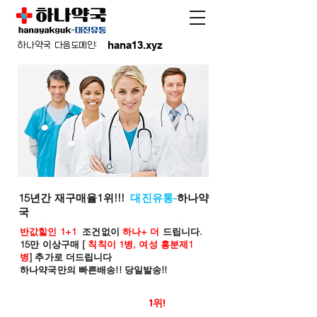
hana13.xyz
하나약국 다음도메인:
15년간 재구매율1위!!!
대진유통-
하나약
국
반값할인 1+1
조건없이
하나+ 더
드립니다.
15만 이상구매 [
칙칙이 1병, 여성 흥분제1
병
] 추가로 더드립니다
하나약국만의 빠른배송!! 당일발송!!
온라인 약국 판매율
1위!