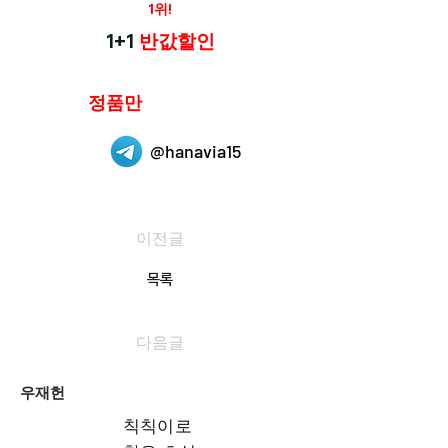
재구매율
1위!
하나약국
1+1
반값할인
하나약국은
정품만
취급 합니다.
@hanavia15
이전글
목록
다음글
우재헌
칙칙이로