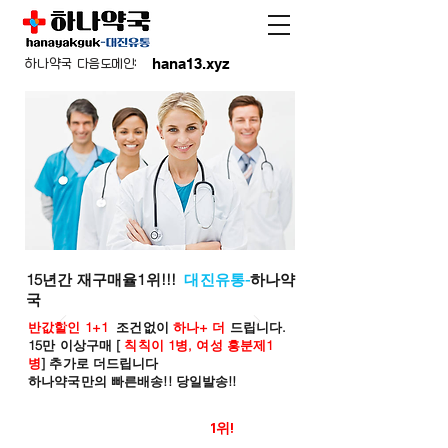
hana13.xyz
하나약국 다음도메인:
15년간 재구매율1위!!!
대진유통-
하나약
국
반값할인 1+1
조건없이
하나+ 더
드립니다.
15만 이상구매 [
칙칙이 1병, 여성 흥분제1
병
] 추가로 더드립니다
하나약국만의 빠른배송!! 당일발송!!
온라인 약국 판매율
1위!