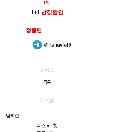
재구매율
1위!
하나약국
1+1
반값할인
하나약국은
정품만
취급 합니다.
@hanavia15
이전글
목록
다음글
남희준
칵스타 첫