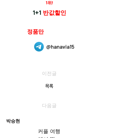
재구매율
1위!
하나약국
1+1
반값할인
하나약국은
정품만
취급 합니다.
@hanavia15
이전글
목록
다음글
박승현
커플 여행