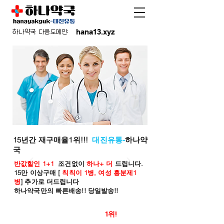
hana13.xyz
하나약국 다음도메인:
15년간 재구매율1위!!!
대진유통-
하나약
국
반값할인 1+1
조건없이
하나+ 더
드립니다.
15만 이상구매 [
칙칙이 1병, 여성 흥분제1
병
] 추가로 더드립니다
하나약국만의 빠른배송!! 당일발송!!
온라인 약국 판매율
1위!