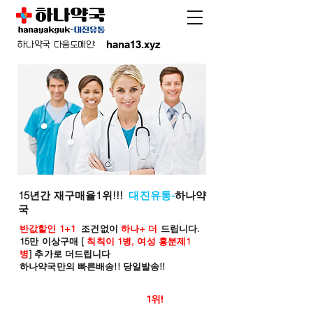
hana13.xyz
하나약국 다음도메인:
15년간 재구매율1위!!!
대진유통-
하나약
국
반값할인 1+1
조건없이
하나+ 더
드립니다.
15만 이상구매 [
칙칙이 1병, 여성 흥분제1
병
] 추가로 더드립니다
하나약국만의 빠른배송!! 당일발송!!
온라인 약국 판매율
1위!