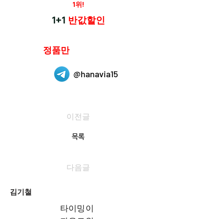
재구매율
1위!
하나약국
1+1
반값할인
하나약국은
정품만
취급 합니다.
@hanavia15
이전글
목록
다음글
김기철
타이밍이