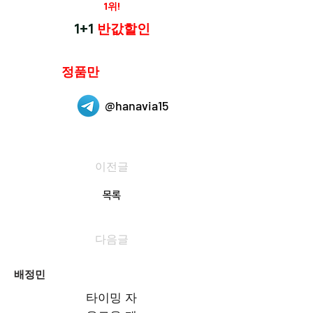
재구매율
1위!
하나약국
1+1
반값할인
하나약국은
정품만
취급 합니다.
@hanavia15
이전글
목록
다음글
배정민
타이밍 자