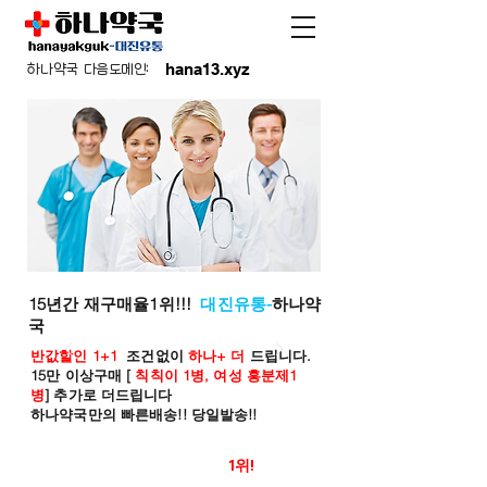
hana13.xyz
하나약국 다음도메인:
15년간 재구매율1위!!!
대진유통-
하나약
국
반값할인 1+1
조건없이
하나+ 더
드립니다.
15만 이상구매 [
칙칙이 1병, 여성 흥분제1
병
] 추가로 더드립니다
하나약국만의 빠른배송!! 당일발송!!
온라인 약국 판매율
1위!