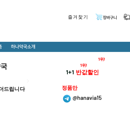
즐겨찿기
장바구니
품
하나약국소개
온라인 약국 판매율
1위!
약국
재구매율
1위!
하나약국
1+1
반값할인
하나약국은
정품만
 더드립니다
취급 합니다.
@hanavia15