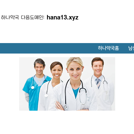
hana13.xyz
하나약국 다음도메인:
하나약국홈
남