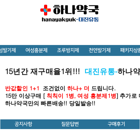
성발기제
여성흥분제
조루방지제
천연발기제
패키지상
15년간 재구매율1위!!!
대진유통-
하나
반값할인 1+1
조건없이
하나+ 더
드립니다.
15만 이상구매 [
칙칙이 1병, 여성 흥분제1병
] 추가로
하나약국만의 빠른배송!! 당일발송!!
공지사항
질문답변
구매후기