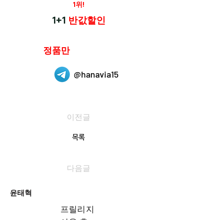
재구매율
1위!
하나약국
1+1
반값할인
하나약국은
정품만
취급 합니다.
@hanavia15
이전글
목록
다음글
윤태혁
프릴리지