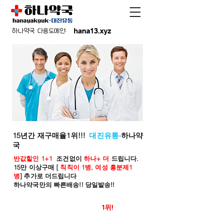
hana13.xyz
하나약국 다음도메인:
15년간 재구매율1위!!!
대진유통-
하나약
국
반값할인 1+1
조건없이
하나+ 더
드립니다.
15만 이상구매 [
칙칙이 1병, 여성 흥분제1
병
] 추가로 더드립니다
하나약국만의 빠른배송!! 당일발송!!
온라인 약국 판매율
1위!