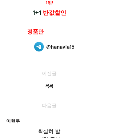
재구매율
1위!
하나약국
1+1
반값할인
하나약국은
정품만
취급 합니다.
@hanavia15
이전글
목록
다음글
이현우
확실히 발