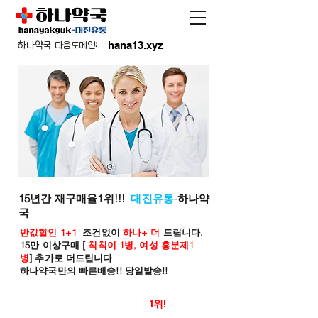
hana13.xyz
하나약국 다음도메인:
15년간 재구매율1위!!!
대진유통-
하나약
국
반값할인 1+1
조건없이
하나+ 더
드립니다.
15만 이상구매 [
칙칙이 1병, 여성 흥분제1
병
] 추가로 더드립니다
하나약국만의 빠른배송!! 당일발송!!
온라인 약국 판매율
1위!