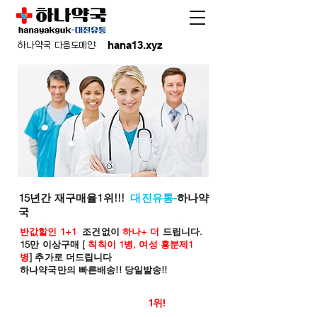
hana13.xyz
하나약국 다음도메인:
15년간 재구매율1위!!!
대진유통-
하나약
국
반값할인 1+1
조건없이
하나+ 더
드립니다.
15만 이상구매 [
칙칙이 1병, 여성 흥분제1
병
] 추가로 더드립니다
하나약국만의 빠른배송!! 당일발송!!
온라인 약국 판매율
1위!