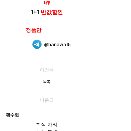
재구매율
1위!
하나약국
1+1
반값할인
하나약국은
정품만
취급 합니다.
@hanavia15
이전글
목록
다음글
황수현
회식 자리