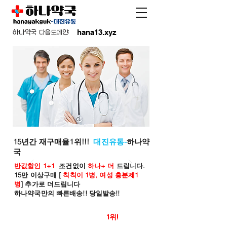
hana13.xyz
하나약국 다음도메인:
15년간 재구매율1위!!!
대진유통-
하나약
국
반값할인 1+1
조건없이
하나+ 더
드립니다.
15만 이상구매 [
칙칙이 1병, 여성 흥분제1
병
] 추가로 더드립니다
하나약국만의 빠른배송!! 당일발송!!
온라인 약국 판매율
1위!