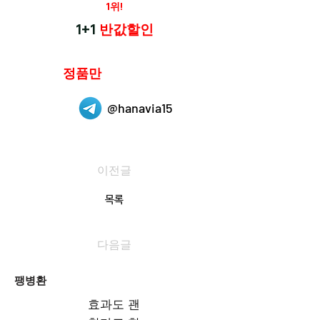
재구매율
1위!
하나약국
1+1
반값할인
하나약국은
정품만
취급 합니다.
@hanavia15
이전글
목록
다음글
팽병환
효과도 괜