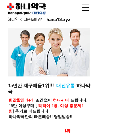
hana13.xyz
하나약국 다음도메인:
15년간 재구매율1위!!!
대진유통-
하나약
국
반값할인 1+1
조건없이
하나+ 더
드립니다.
15만 이상구매 [
칙칙이 1병, 여성 흥분제1
병
] 추가로 더드립니다
하나약국만의 빠른배송!! 당일발송!!
온라인 약국 판매율
1위!