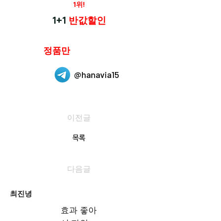
재구매율
1위!
하나약국
1+1
반값할인
하나약국은
정품만
취급 합니다.
@hanavia15
이전글
목록
다음글
최진녕
효과 좋아