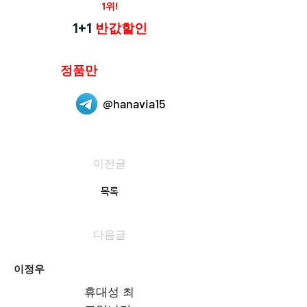
재구매율
1위!
하나약국
1+1
반값할인
하나약국은
정품만
취급 합니다.
@hanavia15
이전글
목록
다음글
이정우
휴대성 최