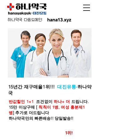
hana13.xyz
하나약국 다음도메인:
15년간 재구매율1위!!!
대진유통-
하나약
국
반값할인 1+1
조건없이
하나+ 더
드립니다.
15만 이상구매 [
칙칙이 1병, 여성 흥분제1
병
] 추가로 더드립니다
하나약국만의 빠른배송!! 당일발송!!
온라인 약국 판매율
1위!