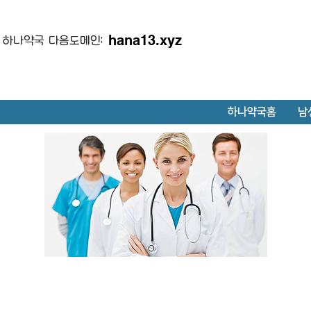
hana13.xyz
하나약국 다음도메인:
하나약국홈
남