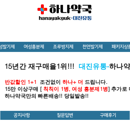
성발기제
여성흥분제
조루방지제
천연발기제
패키지상
15년간 재구매율1위!!!
대진유통-
하나
반값할인 1+1
조건없이
하나+ 더
드립니다.
15만 이상구매 [
칙칙이 1병, 여성 흥분제1병
] 추가로
하나약국만의 빠른배송!! 당일발송!!
공지사항
질문답변
구매후기