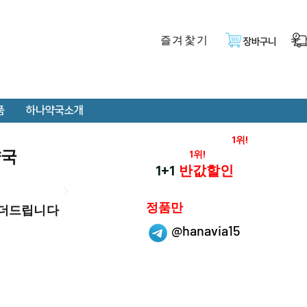
즐겨찿기
장바구니
품
하나약국소개
온라인 약국 판매율
1위!
약국
재구매율
1위!
하나약국
1+1
반값할인
하나약국은
정품만
 더드립니다
취급 합니다.
@hanavia15