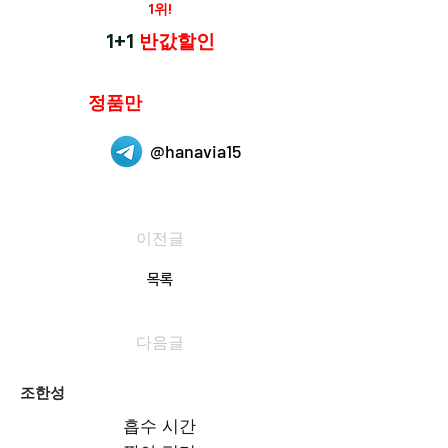
재구매율
1위!
하나약국
1+1
반값할인
하나약국은
정품만
취급 합니다.
@hanavia15
이전글
목록
다음글
조한성
흡수 시간