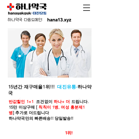
hana13.xyz
하나약국 다음도메인:
15년간 재구매율1위!!!
대진유통-
하나약
국
반값할인 1+1
조건없이
하나+ 더
드립니다.
15만 이상구매 [
칙칙이 1병, 여성 흥분제1
병
] 추가로 더드립니다
하나약국만의 빠른배송!! 당일발송!!
온라인 약국 판매율
1위!