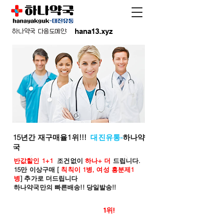
hana13.xyz
하나약국 다음도메인:
15년간 재구매율1위!!!
대진유통-
하나약
국
반값할인 1+1
조건없이
하나+ 더
드립니다.
15만 이상구매 [
칙칙이 1병, 여성 흥분제1
병
] 추가로 더드립니다
하나약국만의 빠른배송!! 당일발송!!
온라인 약국 판매율
1위!