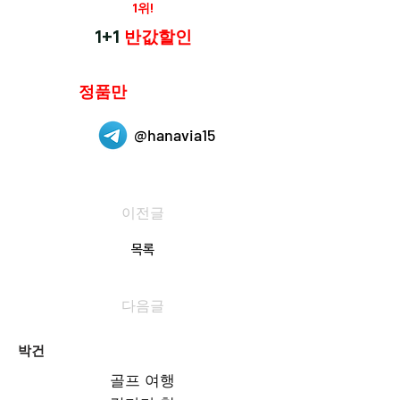
재구매율
1위!
하나약국
1+1
반값할인
하나약국은
정품만
취급 합니다.
@hanavia15
이전글
목록
다음글
박건
골프 여행