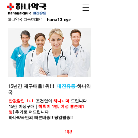
hana13.xyz
하나약국 다음도메인:
15년간 재구매율1위!!!
대진유통-
하나약
국
반값할인 1+1
조건없이
하나+ 더
드립니다.
15만 이상구매 [
칙칙이 1병, 여성 흥분제1
병
] 추가로 더드립니다
하나약국만의 빠른배송!! 당일발송!!
온라인 약국 판매율
1위!