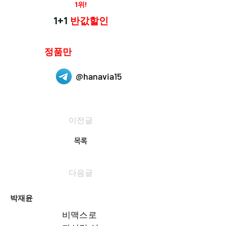
재구매율
1위!
하나약국
1+1
반값할인
하나약국은
정품만
취급 합니다.
@hanavia15
이전글
목록
다음글
박재윤
비맥스로