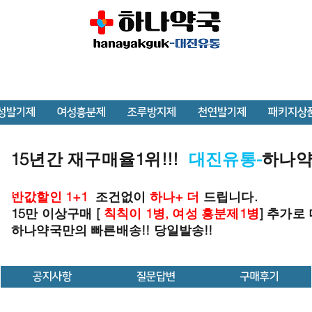
성발기제
여성흥분제
조루방지제
천연발기제
패키지상
15년간 재구매율1위!!!
대진유통-
하나
반값할인 1+1
조건없이
하나+ 더
드립니다.
15만 이상구매 [
칙칙이 1병, 여성 흥분제1병
] 추가로
하나약국만의 빠른배송!! 당일발송!!
공지사항
질문답변
구매후기