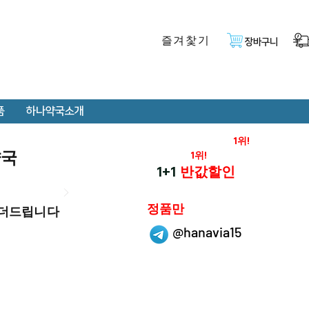
즐겨찿기
장바구니
품
하나약국소개
온라인 약국 판매율
1위!
약국
재구매율
1위!
하나약국
1+1
반값할인
하나약국은
정품만
 더드립니다
취급 합니다.
@hanavia15