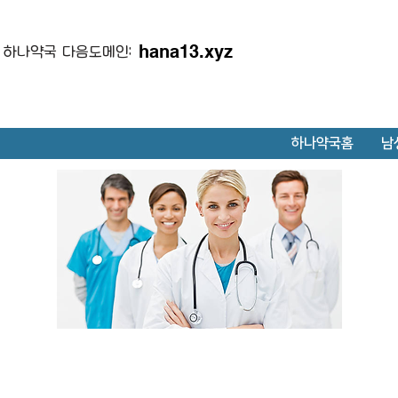
hana13.xyz
하나약국 다음도메인:
하나약국홈
남