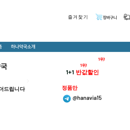
즐겨찿기
장바구니
품
하나약국소개
온라인 약국 판매율
1위!
약국
재구매율
1위!
하나약국
1+1
반값할인
하나약국은
정품만
 더드립니다
취급 합니다.
@hanavia15