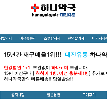
성발기제
여성흥분제
조루방지제
천연발기제
패키지상
15년간 재구매율1위!!!
대진유통-
하나
반값할인 1+1
조건없이
하나+ 더
드립니다.
15만 이상구매 [
칙칙이 1병, 여성 흥분제1병
] 추가로
하나약국만의 빠른배송!! 당일발송!!
공지사항
질문답변
구매후기