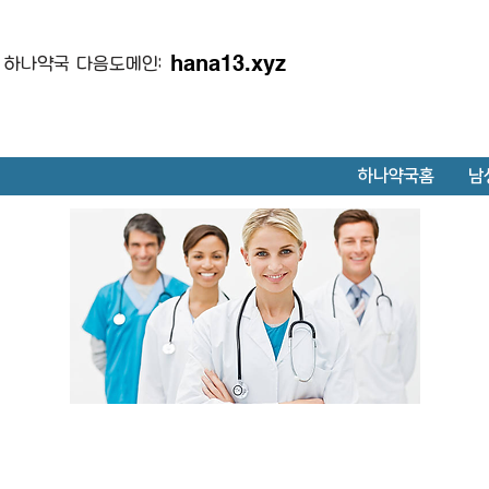
hana13.xyz
하나약국 다음도메인:
하나약국홈
남