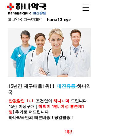
hana13.xyz
하나약국 다음도메인:
15년간 재구매율1위!!!
대진유통-
하나약
국
반값할인 1+1
조건없이
하나+ 더
드립니다.
15만 이상구매 [
칙칙이 1병, 여성 흥분제1
병
] 추가로 더드립니다
하나약국만의 빠른배송!! 당일발송!!
온라인 약국 판매율
1위!