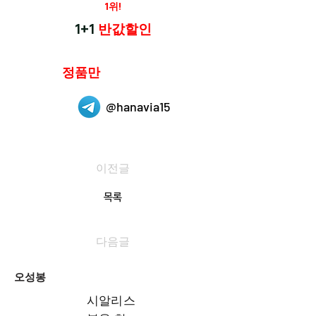
재구매율
1위!
하나약국
1+1
반값할인
하나약국은
정품만
취급 합니다.
@hanavia15
이전글
목록
다음글
오성봉
시알리스