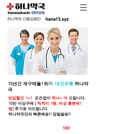
hana13.xyz
하나약국 다음도메인:
15년간 재구매율1위!!!
대진유통-
하나약
국
반값할인 1+1
조건없이
하나+ 더
드립니다.
15만 이상구매 [
칙칙이 1병, 여성 흥분제1
병
] 추가로 더드립니다
하나약국만의 빠른배송!! 당일발송!!
온라인 약국 판매율
1위!