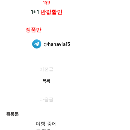
재구매율
1위!
하나약국
1+1
반값할인
하나약국은
정품만
취급 합니다.
@hanavia15
이전글
목록
다음글
원용문
여행 중에