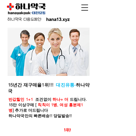
hana13.xyz
하나약국 다음도메인:
15년간 재구매율1위!!!
대진유통-
하나약
국
반값할인 1+1
조건없이
하나+ 더
드립니다.
15만 이상구매 [
칙칙이 1병, 여성 흥분제1
병
] 추가로 더드립니다
하나약국만의 빠른배송!! 당일발송!!
온라인 약국 판매율
1위!