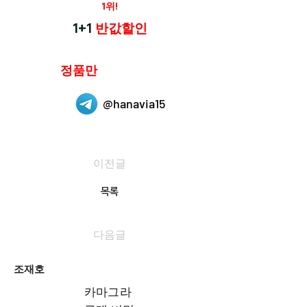
재구매율
1위!
하나약국
1+1
반값할인
하나약국은
정품만
취급 합니다.
@hanavia15
이전글
목록
다음글
조재호
카마그라