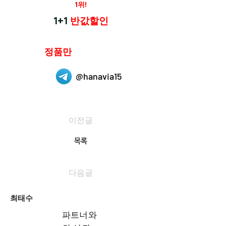
재구매율
1위!
하나약국
1+1
반값할인
하나약국은
정품만
취급 합니다.
@hanavia15
이전글
목록
다음글
최태수
파트너와