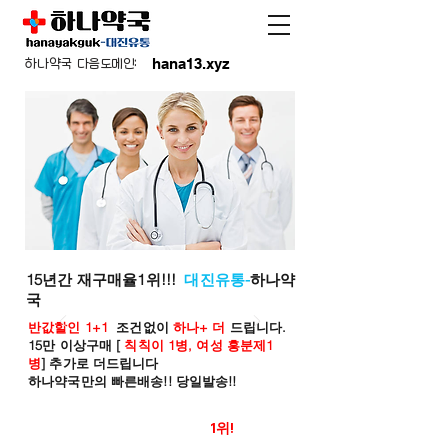
hana13.xyz
하나약국 다음도메인:
15년간 재구매율1위!!!
대진유통-
하나약
국
반값할인 1+1
조건없이
하나+ 더
드립니다.
15만 이상구매 [
칙칙이 1병, 여성 흥분제1
병
] 추가로 더드립니다
하나약국만의 빠른배송!! 당일발송!!
온라인 약국 판매율
1위!