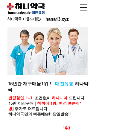
hana13.xyz
하나약국 다음도메인:
15년간 재구매율1위!!!
대진유통-
하나약
국
반값할인 1+1
조건없이
하나+ 더
드립니다.
15만 이상구매 [
칙칙이 1병, 여성 흥분제1
병
] 추가로 더드립니다
하나약국만의 빠른배송!! 당일발송!!
온라인 약국 판매율
1위!