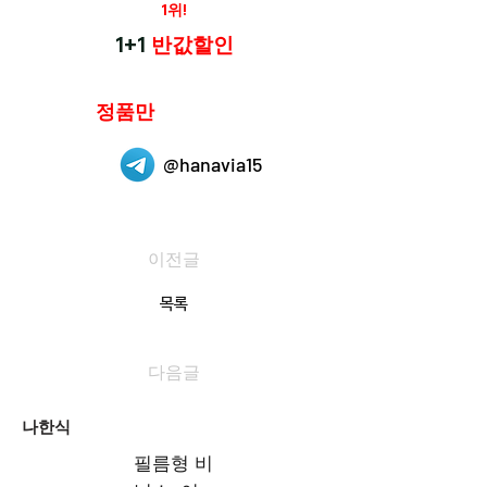
재구매율
1위!
하나약국
1+1
반값할인
하나약국은
정품만
취급 합니다.
@hanavia15
이전글
목록
다음글
나한식
필름형 비