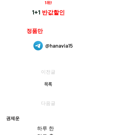
재구매율
1위!
하나약국
1+1
반값할인
하나약국은
정품만
취급 합니다.
@hanavia15
이전글
목록
다음글
권제운
하루 한