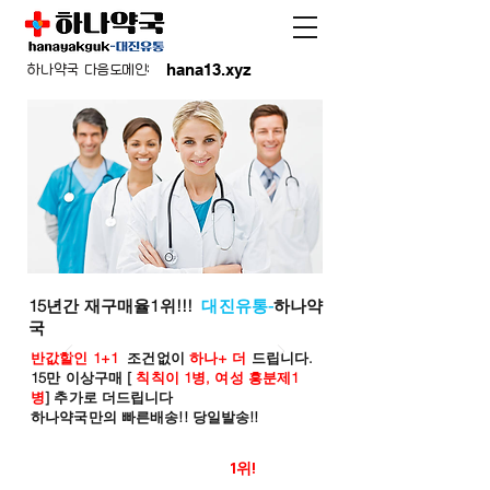
hana13.xyz
하나약국 다음도메인:
15년간 재구매율1위!!!
대진유통-
하나약
국
반값할인 1+1
조건없이
하나+ 더
드립니다.
15만 이상구매 [
칙칙이 1병, 여성 흥분제1
병
] 추가로 더드립니다
하나약국만의 빠른배송!! 당일발송!!
온라인 약국 판매율
1위!