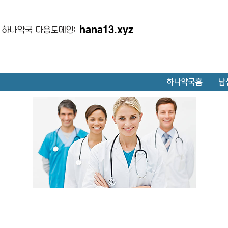
hana13.xyz
하나약국 다음도메인:
하나약국홈
남