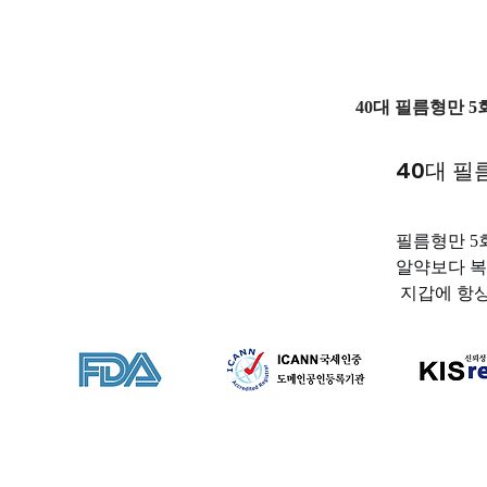
40대 필름형만 5
40대 필
필름형만 5
알약보다 복
 지갑에 항