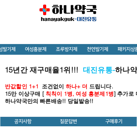
성발기제
여성흥분제
조루방지제
천연발기제
패키지상
15년간 재구매율1위!!!
대진유통-
하나
반값할인 1+1
조건없이
하나+ 더
드립니다.
15만 이상구매 [
칙칙이 1병, 여성 흥분제1병
] 추가로
하나약국만의 빠른배송!! 당일발송!!
공지사항
질문답변
구매후기