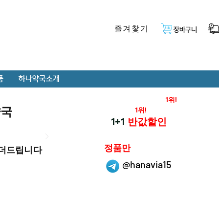
즐겨찿기
장바구니
품
하나약국소개
온라인 약국 판매율
1위!
약국
재구매율
1위!
하나약국
1+1
반값할인
하나약국은
정품만
 더드립니다
취급 합니다.
@hanavia15