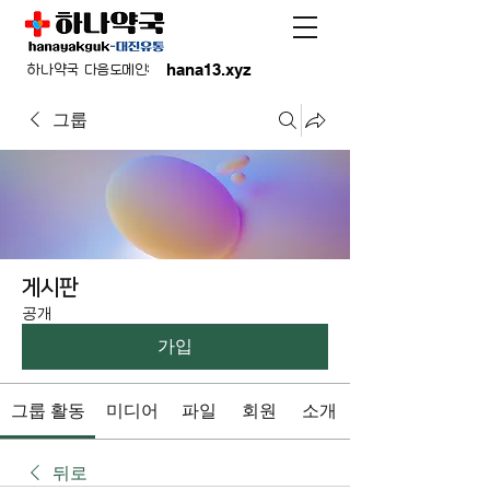
hana13.xyz
하나약국 다음도메인:
그룹
게시판
공개
가입
그룹 활동
미디어
파일
회원
소개
뒤로