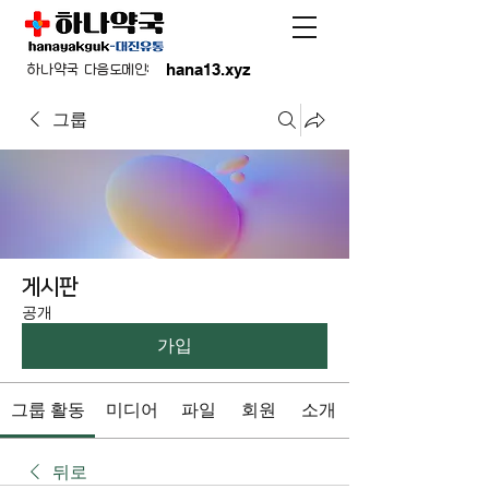
hana13.xyz
하나약국 다음도메인:
그룹
게시판
공개
가입
그룹 활동
미디어
파일
회원
소개
뒤로