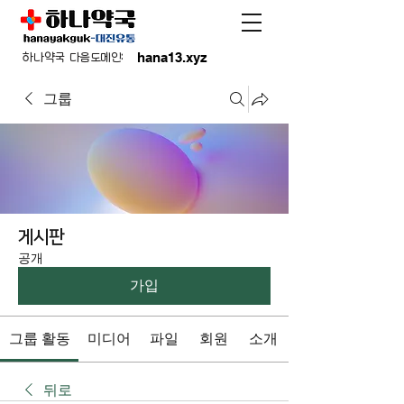
hana13.xyz
하나약국 다음도메인:
그룹
게시판
공개
가입
그룹 활동
미디어
파일
회원
소개
뒤로