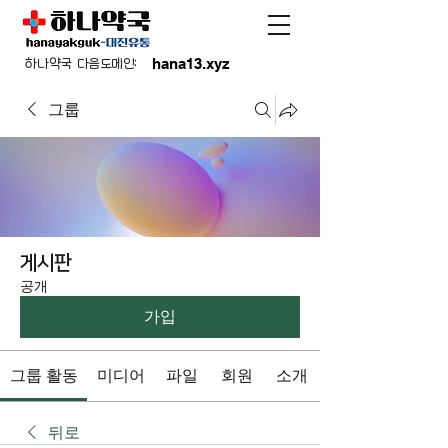
hana13.xyz
하나약국 다음도메인:
그룹
게시판
공개
가입
그룹 활동
미디어
파일
회원
소개
뒤로